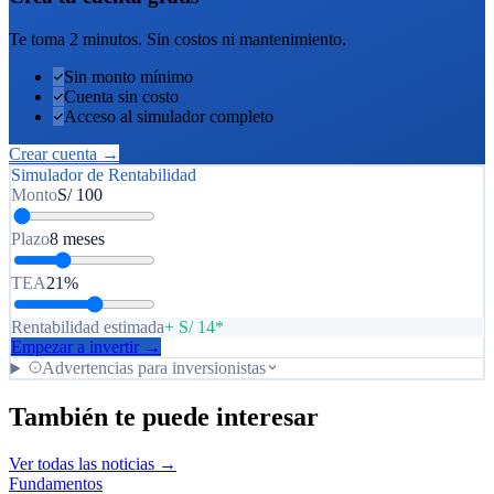
Te toma 2 minutos. Sin costos ni mantenimiento.
Sin monto mínimo
Cuenta sin costo
Acceso al simulador completo
Crear cuenta →
Simulador de Rentabilidad
Monto
S/
100
Plazo
8 meses
TEA
21%
Rentabilidad estimada
+ S/ 14*
Empezar a invertir →
Advertencias para inversionistas
También te puede interesar
Ver todas las noticias →
Fundamentos