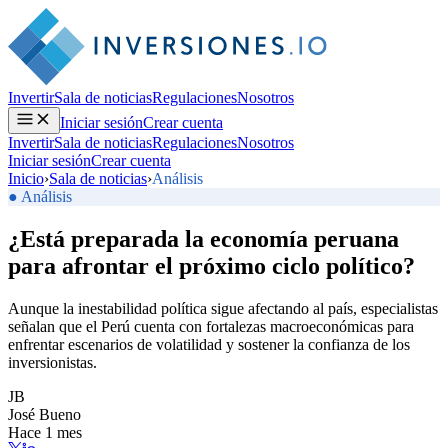
Invertir
Sala de noticias
Regulaciones
Nosotros
Iniciar sesión
Crear cuenta
Invertir
Sala de noticias
Regulaciones
Nosotros
Iniciar sesión
Crear cuenta
Inicio
›
Sala de noticias
›
Análisis
● Análisis
¿Está preparada la economía peruana
para afrontar el próximo ciclo político?
Aunque la inestabilidad política sigue afectando al país, especialistas
señalan que el Perú cuenta con fortalezas macroeconómicas para
enfrentar escenarios de volatilidad y sostener la confianza de los
inversionistas.
JB
José Bueno
Hace 1 mes