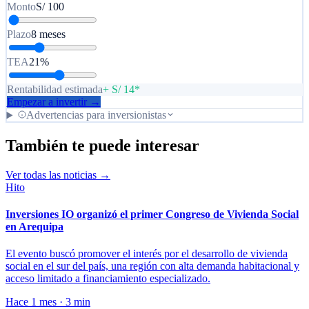
Monto
S/
100
Plazo
8 meses
TEA
21%
Rentabilidad estimada
+ S/ 14*
Empezar a invertir →
Advertencias para inversionistas
También te puede interesar
Ver todas las noticias →
Hito
Inversiones IO organizó el primer Congreso de Vivienda Social
en Arequipa
El evento buscó promover el interés por el desarrollo de vivienda
social en el sur del país, una región con alta demanda habitacional y
acceso limitado a financiamiento especializado.
Hace 1 mes · 3 min