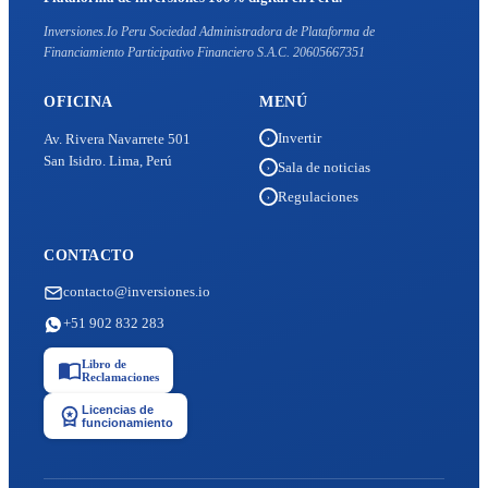
Inversiones.Io Peru Sociedad Administradora de Plataforma de
Financiamiento Participativo Financiero S.A.C. 20605667351
OFICINA
MENÚ
Invertir
Av. Rivera Navarrete 501
›
San Isidro. Lima, Perú
Sala de noticias
›
Regulaciones
›
CONTACTO
contacto@inversiones.io
+51 902 832 283
Libro de
Reclamaciones
Licencias de
funcionamiento