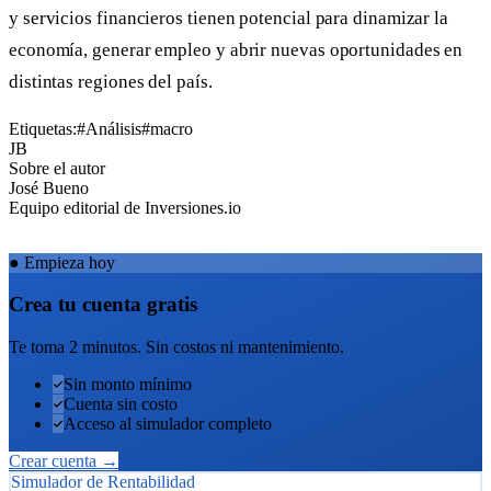
y servicios financieros tienen potencial para dinamizar la
economía, generar empleo y abrir nuevas oportunidades en
distintas regiones del país.
Etiquetas:
#Análisis
#macro
JB
Sobre el autor
José Bueno
Equipo editorial de Inversiones.io
●
Empieza hoy
Crea tu cuenta gratis
Te toma 2 minutos. Sin costos ni mantenimiento.
Sin monto mínimo
Cuenta sin costo
Acceso al simulador completo
Crear cuenta →
Simulador de Rentabilidad