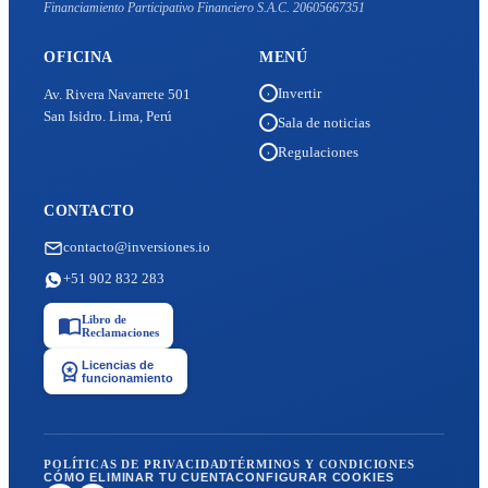
Financiamiento Participativo Financiero S.A.C. 20605667351
OFICINA
MENÚ
Invertir
Av. Rivera Navarrete 501
›
San Isidro. Lima, Perú
Sala de noticias
›
Regulaciones
›
CONTACTO
contacto@inversiones.io
+51 902 832 283
Libro de
Reclamaciones
Licencias de
funcionamiento
POLÍTICAS DE PRIVACIDAD
TÉRMINOS Y CONDICIONES
CÓMO ELIMINAR TU CUENTA
CONFIGURAR COOKIES