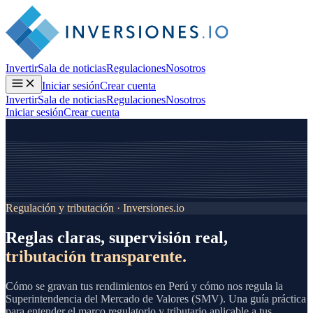
Invertir
Sala de noticias
Regulaciones
Nosotros
Iniciar sesión
Crear cuenta
Invertir
Sala de noticias
Regulaciones
Nosotros
Iniciar sesión
Crear cuenta
Regulación y tributación · Inversiones.io
Reglas claras, supervisión real,
tributación transparente.
Cómo se gravan tus rendimientos en Perú y cómo nos regula la
Superintendencia del Mercado de Valores (SMV). Una guía práctica
para entender el marco regulatorio y tributario aplicable a tus