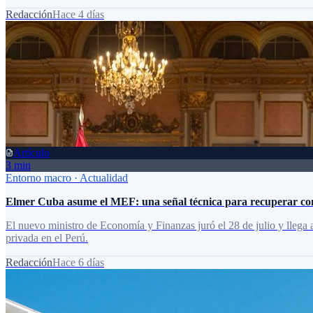
Redacción
Hace 4 días
Artículo
3 min
Entorno macro
·
Actualidad
Elmer Cuba asume el MEF: una señal técnica para recuperar con
El nuevo ministro de Economía y Finanzas juró el 28 de julio y llega a
privada en el Perú.
Redacción
Hace 6 días