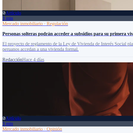
Artículo
3 min
Mercado inmobiliario
·
Regulación
Personas solteras podrán acceder a subsidios para su primera v
El proyecto de reglamento de la Ley de Vivienda de Interés Social pla
peruanos accedan a una vivienda formal.
Redacción
Hace 4 días
Artículo
3 min
Mercado inmobiliario
·
Opinión