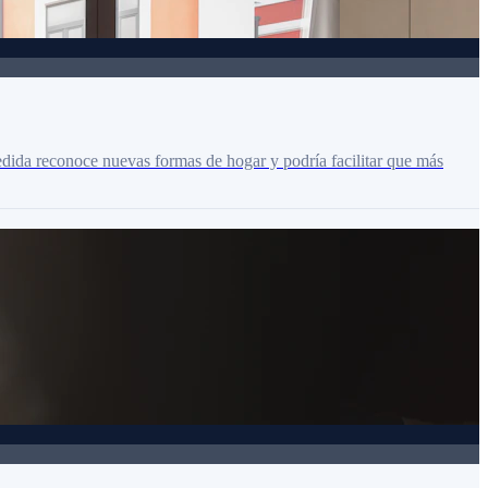
medida reconoce nuevas formas de hogar y podría facilitar que más