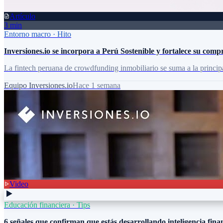
Artículo
3 min
Entorno macro
·
Hito
Inversiones.io se incorpora a Perú Sostenible y fortalece su compr
La fintech peruana de crowdfunding inmobiliario se suma a la princip
Equipo Inversiones.io
Hace 1 semana
Video
Educación financiera
·
Tips
6 señales que confirman que estás desarrollando inteligencia fina