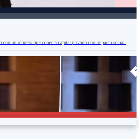
so con un modelo que conecta capital privado con impacto social.