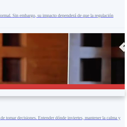
 formal. Sin embargo, su impacto dependerá de que la regulación
 de tomar decisiones. Entender dónde inviertes, mantener la calma y