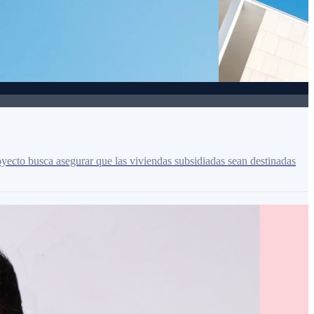
royecto busca asegurar que las viviendas subsidiadas sean destinadas