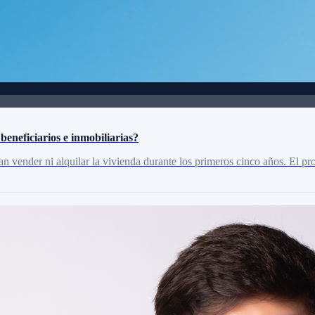
eneficiarios e inmobiliarias?
an vender ni alquilar la vivienda durante los primeros cinco años. El p