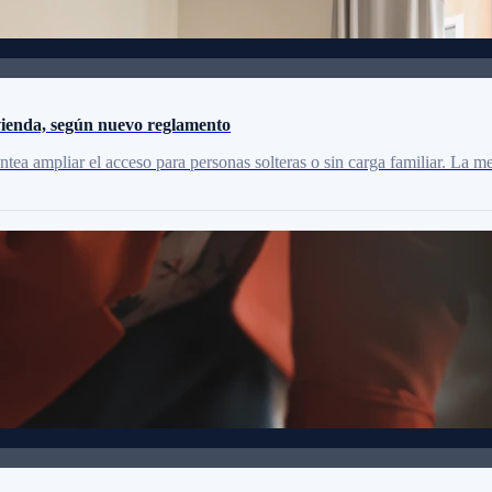
ivienda, según nuevo reglamento
ntea ampliar el acceso para personas solteras o sin carga familiar. La 