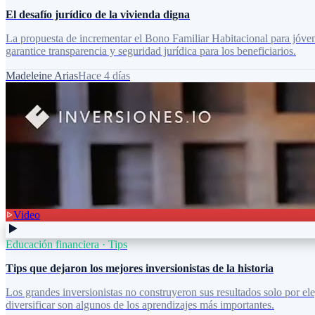
El desafío jurídico de la vivienda digna
La propuesta de incrementar el Bono Familiar Habitacional para jóvene
garantice transparencia y seguridad jurídica para los beneficiarios.
Madeleine Arias
Hace 4 días
Video
Educación financiera
·
Tips
Tips que dejaron los mejores inversionistas de la historia
Los grandes inversionistas no construyeron sus resultados solo por el
diversificar son algunos de los aprendizajes más importantes.