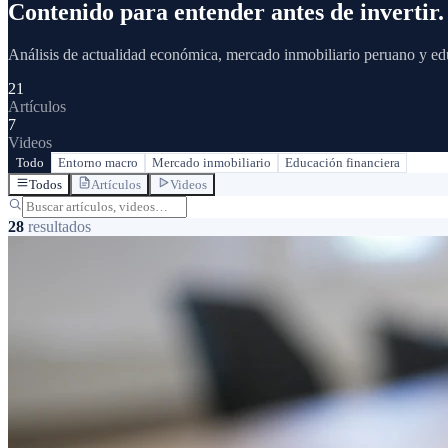
Contenido para entender antes de invertir.
Análisis de actualidad económica, mercado inmobiliario peruano y edu
21
Artículos
7
Videos
Todo
Entorno macro
Mercado inmobiliario
Educación financiera
Todos
Artículos
Videos
28
resultados