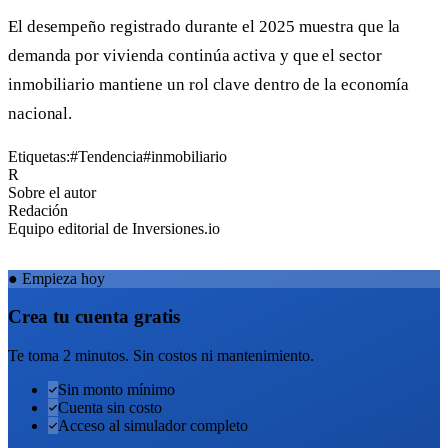
El desempeño registrado durante el 2025 muestra que la
demanda por vivienda continúa activa y que el sector
inmobiliario mantiene un rol clave dentro de la economía
nacional.
Etiquetas:
#Tendencia
#inmobiliario
R
Sobre el autor
Redación
Equipo editorial de Inversiones.io
●
Empieza hoy
Crea tu cuenta gratis
Te toma 2 minutos. Sin costos ni mantenimiento.
Sin monto mínimo
Cuenta sin costo
Acceso al simulador completo