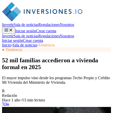
Invertir
Sala de noticias
Regulaciones
Nosotros
Iniciar sesión
Crear cuenta
Invertir
Sala de noticias
Regulaciones
Nosotros
Iniciar sesión
Crear cuenta
Inicio
›
Sala de noticias
›
Tendencia
● Tendencia
52 mil familias accedieron a vivienda
formal en 2025
El mayor impulso vino desde los programas Techo Propio y Crédito
Mi Vivienda del Ministerio de Vivienda.
R
Redación
Hace 1 año
·
3 min lectura