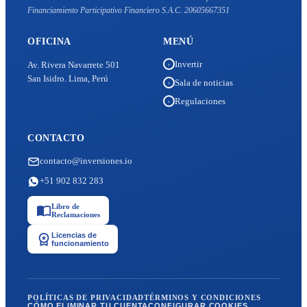
Financiamiento Participativo Financiero S.A.C. 20605667351
OFICINA
MENÚ
Invertir
Av. Rivera Navarrete 501
›
San Isidro. Lima, Perú
Sala de noticias
›
Regulaciones
›
CONTACTO
contacto@inversiones.io
+51 902 832 283
Libro de
Reclamaciones
Licencias de
funcionamiento
POLÍTICAS DE PRIVACIDAD
TÉRMINOS Y CONDICIONES
CÓMO ELIMINAR TU CUENTA
CONFIGURAR COOKIES