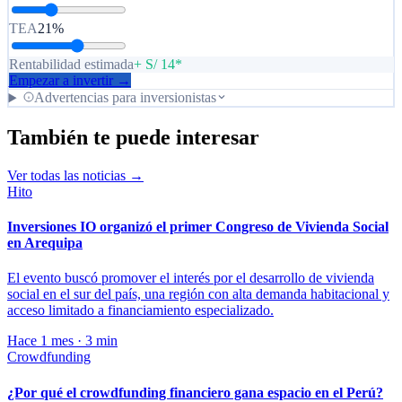
TEA
21%
Rentabilidad estimada
+ S/ 14*
Empezar a invertir →
Advertencias para inversionistas
También te puede interesar
Ver todas las noticias →
Hito
Inversiones IO organizó el primer Congreso de Vivienda Social
en Arequipa
El evento buscó promover el interés por el desarrollo de vivienda
social en el sur del país, una región con alta demanda habitacional y
acceso limitado a financiamiento especializado.
Hace 1 mes · 3 min
Crowdfunding
¿Por qué el crowdfunding financiero gana espacio en el Perú?