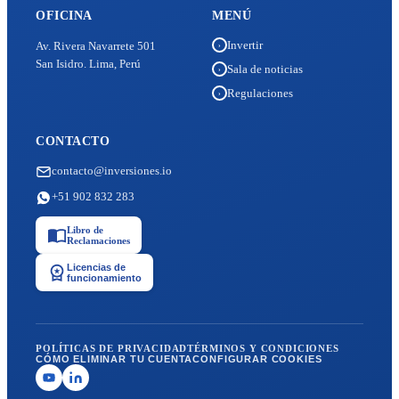
OFICINA
MENÚ
Invertir
Av. Rivera Navarrete 501
›
San Isidro. Lima, Perú
Sala de noticias
›
Regulaciones
›
CONTACTO
contacto@inversiones.io
+51 902 832 283
Libro de
Reclamaciones
Licencias de
funcionamiento
POLÍTICAS DE PRIVACIDAD
TÉRMINOS Y CONDICIONES
CÓMO ELIMINAR TU CUENTA
CONFIGURAR COOKIES