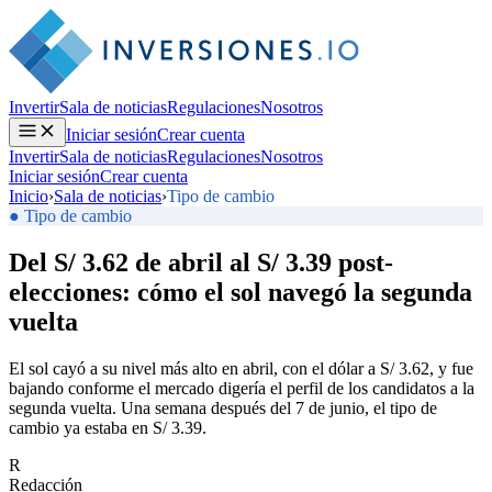
Invertir
Sala de noticias
Regulaciones
Nosotros
Iniciar sesión
Crear cuenta
Invertir
Sala de noticias
Regulaciones
Nosotros
Iniciar sesión
Crear cuenta
Inicio
›
Sala de noticias
›
Tipo de cambio
● Tipo de cambio
Del S/ 3.62 de abril al S/ 3.39 post-
elecciones: cómo el sol navegó la segunda
vuelta
El sol cayó a su nivel más alto en abril, con el dólar a S/ 3.62, y fue
bajando conforme el mercado digería el perfil de los candidatos a la
segunda vuelta. Una semana después del 7 de junio, el tipo de
cambio ya estaba en S/ 3.39.
R
Redacción